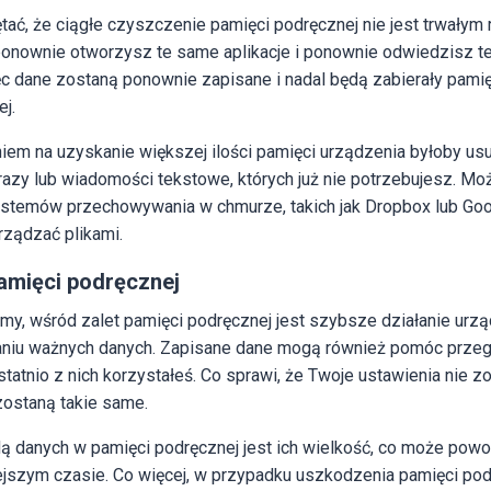
tać, że ciągłe czyszczenie pamięci podręcznej nie jest trwałym
onownie otworzysz te same aplikacje i ponownie odwiedzisz t
ęc dane zostaną ponownie zapisane i nadal będą zabierały pami
j.
m na uzyskanie większej ilości pamięci urządzenia byłoby usu
obrazy lub wiadomości tekstowe, których już nie potrzebujesz. Mo
stemów przechowywania w chmurze, takich jak Dropbox lub Goog
rządzać plikami.
pamięci podręcznej
my, wśród zalet pamięci podręcznej jest szybsze działanie urząd
niu ważnych danych. Zapisane dane mogą również pomóc przeglą
statnio z nich korzystałeś. Co sprawi, że Twoje ustawienia nie 
zostaną takie same.
dą danych w pamięci podręcznej jest ich wielkość, co może po
ejszym czasie. Co więcej, w przypadku uszkodzenia pamięci po