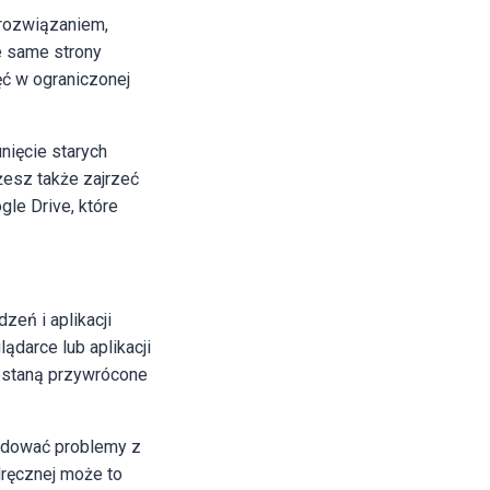
 rozwiązaniem,
e same strony
ęć w ograniczonej
nięcie starych
żesz także zajrzeć
le Drive, które
zeń i aplikacji
darce lub aplikacji
zostaną przywrócone
wodować problemy z
dręcznej może to