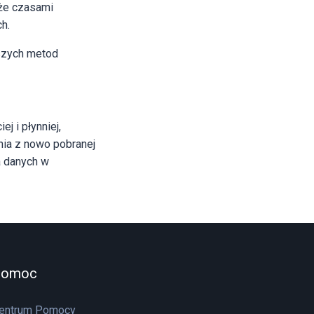
oże czasami
h.
jszych metod
 i płynniej,
nia z nowo pobranej
a danych w
Pomoc
entrum Pomocy