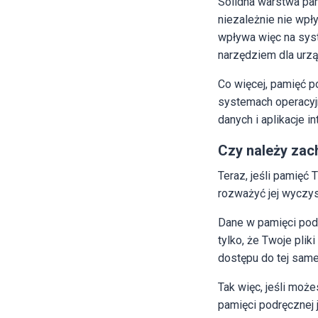
Solidna warstwa pam
niezależnie nie wp
wpływa więc na sys
narzędziem dla urz
Co więcej, pamięć p
systemach operacyjn
danych i aplikacje i
Czy należy zac
Teraz, jeśli pamię
rozważyć jej wyczys
Dane w pamięci podrę
tylko, że Twoje pli
dostępu do tej samej 
Tak więc, jeśli moż
pamięci podręcznej 