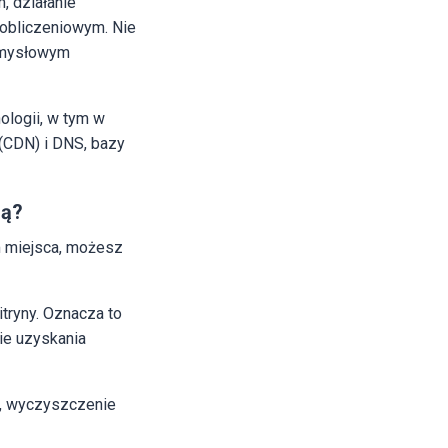
, działanie
obliczeniowym. Nie
pomysłowym
ologii, w tym w
 (CDN) i DNS, bazy
ną?
m miejsca, możesz
itryny. Oznacza to
ie uzyskania
j, wyczyszczenie