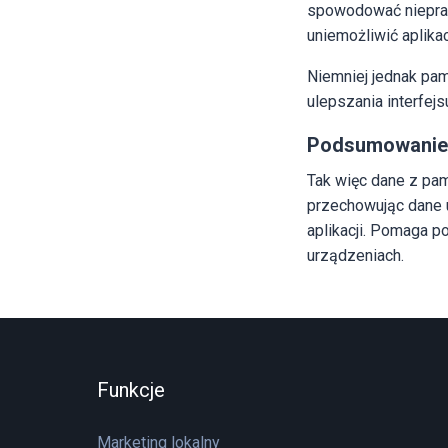
spowodować nieprawi
uniemożliwić aplika
Niemniej jednak pam
ulepszania interfej
Podsumowanie
Tak więc dane z pam
przechowując dane 
aplikacji. Pomaga p
urządzeniach.
Funkcje
Marketing lokalny