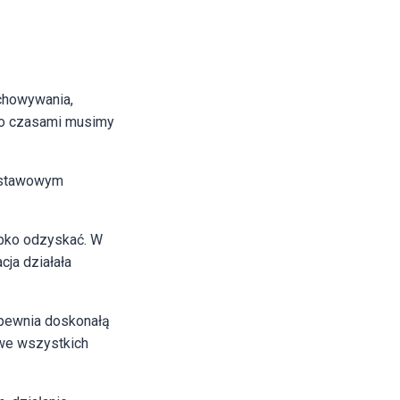
chowywania,
go czasami musimy
odstawowym
ybko odzyskać. W
cja działała
apewnia doskonałą
 we wszystkich