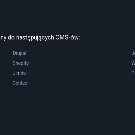
any do następujących CMS-ów:
Drupal
J
Shopify
W
Jimdo
P
Contao