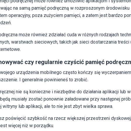
ięci podręcznej może również umożliwić aplikacjom i systemom
ływając na samą pamięć podręczną w rozproszonym środowisku 
tem operacyjny, poza zużyciem pamięci, a zatem jest bardzo 
ądzeń.
odręczna może również zdziałać cuda w różnych rodzajach techn
ych, warstwach sieciowych, takich jak sieci dostarczania treści
nternetowe.
howywać czy regularnie czyścić pamięć podręcz
ć Twojego urządzenia mobilnego często kończy się wyczerpanie
zczenie. I generalnie powinieneś to zrobić.
cznej nie są konieczne i niezbędne do działania aplikacji lub w
ki będą musiały zostać ponownie załadowane przy następnej prób
witryny lub aplikacji, ale to nie jest zbyt wielka sprawa.
esz poświęcić szybkość na rzecz większej przestrzeni dyskowe
jest więcej niż w porządku.