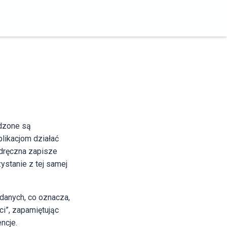
dzone są
likacjom działać
odręczna zapisze
ystanie z tej samej
danych, co oznacza,
ci”, zapamiętując
ncje.