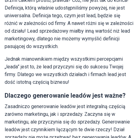
Brzmi całkiem prosto, prawda? Cóż, nie jest tak do końca!
Definicja, którą właśnie udostępniliśmy powyżej, nie jest
uniwersalna. Definicja tego, czym jest lead, będzie się
różnić w zależności od firmy. A nawet różni się w zależności
od działu! Lead sprzedażowy miałby inną wartość niż lead
marketingowy, dlatego nie możemy wymyślić definicji
pasującej do wszystkich.
Jednak mianownikiem między wszystkimi percepcjami
„leada” jest to, że lead przyczyni się do sukcesu Twojej
firmy. Dlatego we wszystkich działach i firmach lead jest
dość istotną częścią biznesu!
Dlaczego generowanie leadów jest ważne?
Zasadniczo generowanie leadów jest integralną częścią
zarówno marketingu, jak i sprzedaży. Zaczyna się w
marketingu, ale przyczynia się do sprzedaży. Generowanie
leadów jest czynnikiem łączącym te dwie rzeczy! Dział
sprzedaży nie może przetrwać bez generowania leadów. A