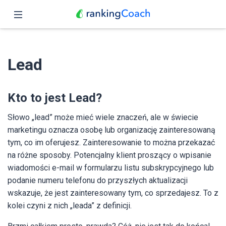
Zamknij
Podgląd
Lead
Funkcje
Ceny
Kto to jest Lead?
Partnerzy
Słowo „lead” może mieć wiele znaczeń, ale w świecie
marketingu oznacza osobę lub organizację zainteresowaną
Blog
tym, co im oferujesz. Zainteresowanie to można przekazać
na różne sposoby. Potencjalny klient proszący o wpisanie
Polski
wiadomości e-mail w formularzu listu subskrypcyjnego lub
podanie numeru telefonu do przyszłych aktualizacji
wskazuje, że jest zainteresowany tym, co sprzedajesz. To z
kolei czyni z nich „leada” z definicji.