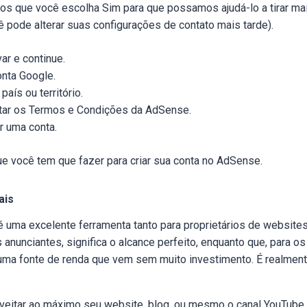
 que você escolha Sim para que possamos ajudá-lo a tirar mai
 pode alterar suas configurações de contato mais tarde).
ar e continue.
nta Google.
aís ou território.
itar os Termos e Condições da AdSense.
r uma conta.
que você tem que fazer para criar sua conta no AdSense.
ais
uma excelente ferramenta tanto para proprietários de websites
 anunciantes, significa o alcance perfeito, enquanto que, para os
 uma fonte de renda que vem sem muito investimento. É realmen
veitar ao máximo seu website, blog, ou mesmo o canal YouTube,