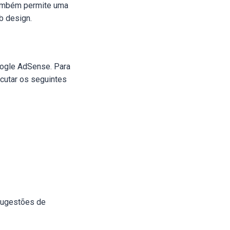
 também permite uma
b design.
Google AdSense. Para
ecutar os seguintes
sugestões de