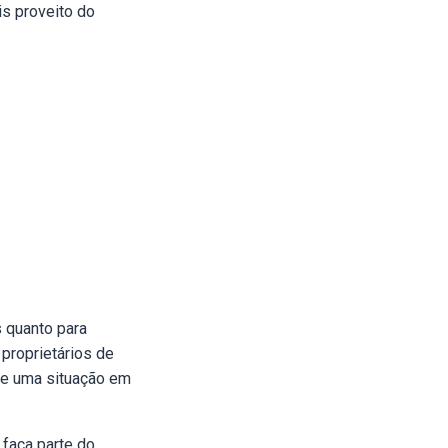
s proveito do
 quanto para
 proprietários de
te uma situação em
 faça parte do