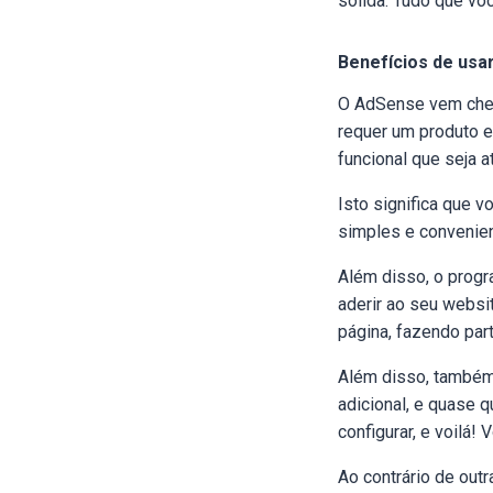
sólida. Tudo que voc
Benefícios de usa
O AdSense vem cheio
requer um produto e
funcional que seja a
Isto significa que 
simples e convenien
Além disso, o prog
aderir ao seu websit
página, fazendo pa
Além disso, também 
adicional, e quase 
configurar, e voilá! 
Ao contrário de out