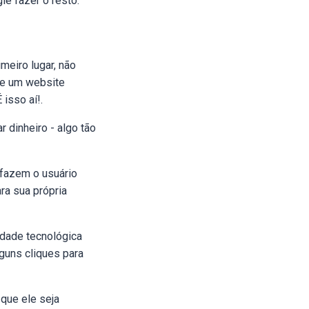
le fazer o resto.
meiro lugar, não
de um website
 isso aí!.
 dinheiro - algo tão
fazem o usuário
ra sua própria
idade tecnológica
guns cliques para
 que ele seja