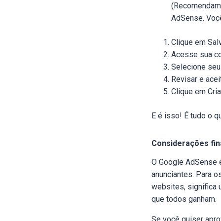
(Recomendamos
AdSense. Você
Clique em Salv
Acesse sua co
Selecione seu p
Revisar e ace
Clique em Cria
E é isso! É tudo o 
Considerações fin
O Google AdSense é 
anunciantes. Para os
websites, significa
que todos ganham.
Se você quiser apro