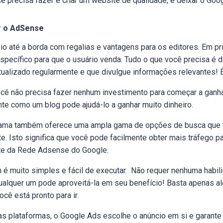
ê precisa fazer é criar um website de qualidade, e deixar o Goog
r o AdSense
 até a borda com regalias e vantagens para os editores. Em pri
specífico para que o usuário venda. Tudo o que você precisa é 
tualizado regularmente e que divulgue informações relevantes! É
você não precisa fazer nenhum investimento para começar a ganhar
te como um blog pode ajudá-lo a ganhar muito dinheiro.
rama também oferece uma ampla gama de opções de busca que 
e. Isto significa que você pode facilmente obter mais tráfego pa
rte da Rede Adsense do Google.
é muito simples e fácil de executar. Não requer nenhuma habil
qualquer um pode aproveitá-la em seu benefício! Basta apenas al
Você está pronto para ir.
ras plataformas, o Google Ads escolhe o anúncio em si e garante