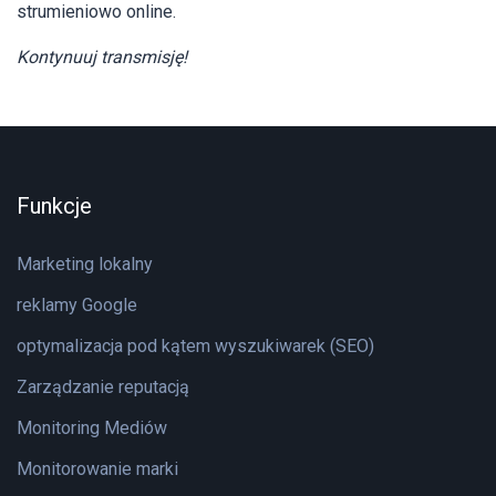
strumieniowo online.
Kontynuuj transmisję!
Funkcje
Marketing lokalny
reklamy Google
optymalizacja pod kątem wyszukiwarek (SEO)
Zarządzanie reputacją
Monitoring Mediów
Monitorowanie marki