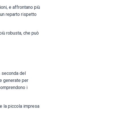
ni, e affrontano più
n reparto rispetto
più robusta, che può
a seconda del
e generate per
 comprendono i
re la piccola impresa