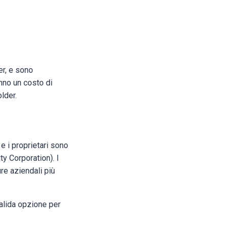
er, e sono
anno un costo di
older.
 e i proprietari sono
ty Corporation). I
re aziendali più
valida opzione per