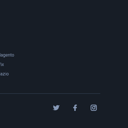
agento
ix
lazio