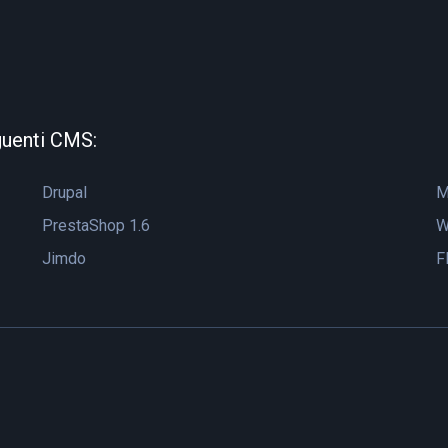
guenti CMS:
Drupal
M
PrestaShop 1.6
W
Jimdo
F