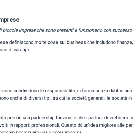
 imprese
 di piccole imprese che sono presenti e funzionano con successo 
ese definiscono molte cose sul business che includono finanze, 
no di vari tipi.
rsone condividono le responsabilità, si forma senza dubbio una 
no anche di diversi tipi, tra cui le società generali, le società i
nto perché una partnership funzioni è che i partner dovrebbero con
olti in rapporti professionali. Questo dà un'idea migliore alle 
tnership per iniziare una piccola impresa.