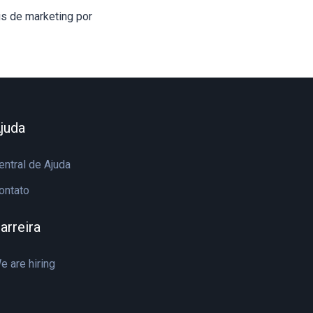
s de marketing por
juda
entral de Ajuda
ontato
arreira
e are hiring