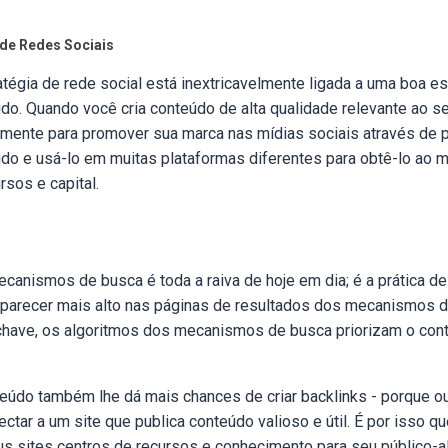
 de Redes Sociais
tégia de rede social está inextricavelmente ligada a uma boa es
do. Quando você cria conteúdo de alta qualidade relevante ao s
camente para promover sua marca nas mídias sociais através de
do e usá-lo em muitas plataformas diferentes para obtê-lo ao 
sos e capital.
canismos de busca é toda a raiva de hoje em dia; é a prática de 
aparecer mais alto nas páginas de resultados dos mecanismos 
chave, os algoritmos dos mecanismos de busca priorizam o con
eúdo também lhe dá mais chances de criar backlinks - porque o
ctar a um site que publica conteúdo valioso e útil. É por isso 
us sites centros de recursos e conhecimento para seu público-al