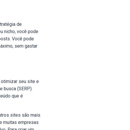
tratégia de
eu nicho, você pode
 posts. Você pode
máximo, sem gastar
otimizar seu site e
de busca (SERP).
teúdo que é
utros sites são mais
que muitas empresas
vo. Para criar um