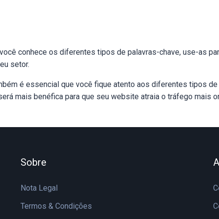
 você conhece os diferentes tipos de palavras-chave, use-as pa
eu setor.
bém é essencial que você fique atento aos diferentes tipos de
será mais benéfica para que seu website atraia o tráfego mais o
Sobre
A
Nota Legal
C
Termos & Condições
C