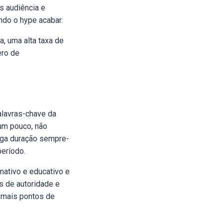
s audiência e
ndo o hype acabar.
, uma alta taxa de
ero de
alavras-chave da
um pouco, não
nga duração sempre-
período.
mativo e educativo e
s de autoridade e
 mais pontos de