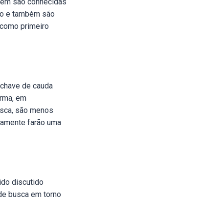
mbém são conhecidas
to e também são
 como primeiro
-chave de cauda
orma, em
usca, são menos
tamente farão uma
ido discutido
de busca em torno