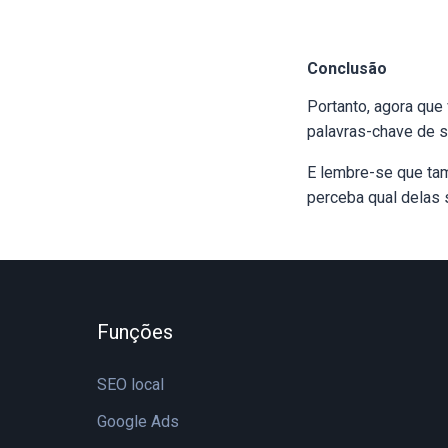
Conclusão
Portanto, agora que
palavras-chave de s
E lembre-se que tam
perceba qual delas 
Funções
SEO local
Google Ads