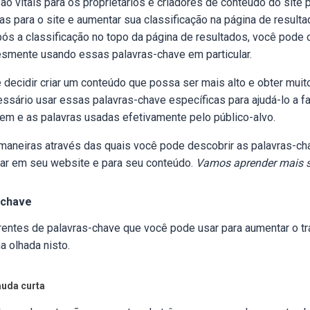
ão vitais para os proprietários e criadores de conteúdo do site
as para o site e aumentar sua classificação na página de resul
ós a classificação no topo da página de resultados, você pode d
esmente usando essas palavras-chave em particular.
 decidir criar um conteúdo que possa ser mais alto e obter muit
ssário usar essas palavras-chave específicas para ajudá-lo a faz
gem e as palavras usadas efetivamente pelo público-alvo.
maneiras através das quais você pode descobrir as palavras-ch
sar em seu website e para seu conteúdo.
Vamos aprender mais so
-chave
erentes de palavras-chave que você pode usar para aumentar o t
 olhada nisto.
auda curta