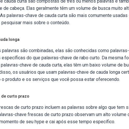
de cauda curta são compostas de três ou menos palavras e ta
e de cabeça. Elas geralmente têm um volume de busca muito al
. As palavras-chave de cauda curta são mais comumente usadas
a pesquisar mais sobre o conteúdo.
auda longa
s palavras são combinadas, elas são conhecidas como palavras
s específicas do que palavras-chave de rabo curto. Da mesma f
palavras-chave de cauda curta, elas têm um baixo volume de b
disso, os usuários que usam palavras-chave de cauda longa cer
 o produto e os serviços que você possa estar oferecendo.
 de curto prazo
rescas de curto prazo incluem as palavras sobre algo que tem s
alavras-chave frescas de curto prazo observam um alto volume 
momento de seu hype e cai após esse tempo específico.