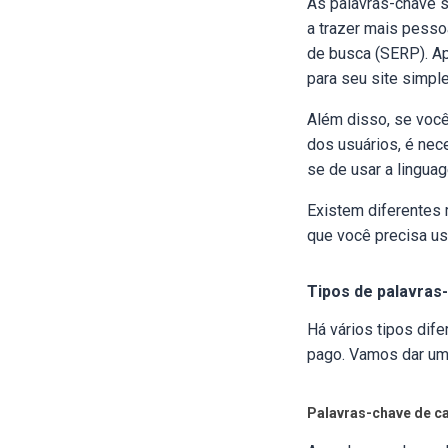
As palavras-chave s
a trazer mais pesso
de busca (SERP). Ap
para seu site simpl
Além disso, se você
dos usuários, é nece
se de usar a lingua
Existem diferentes 
que você precisa u
Tipos de palavras
Há vários tipos dif
pago. Vamos dar uma
Palavras-chave de c