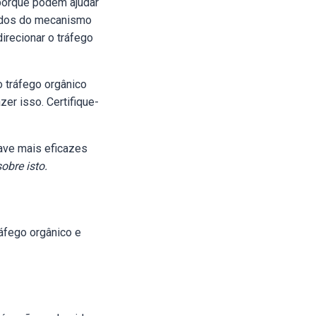
 porque podem ajudar
tados do mecanismo
irecionar o tráfego
o tráfego orgânico
er isso. Certifique-
ave mais eficazes
bre isto.
ráfego orgânico e