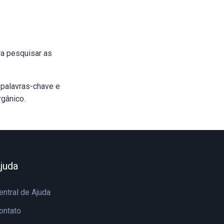
ra pesquisar as
 palavras-chave e
rgânico.
juda
entral de Ajuda
ontato