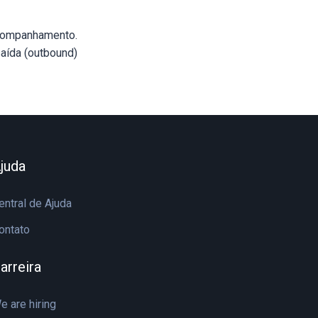
acompanhamento.
aída (outbound)
juda
entral de Ajuda
ontato
arreira
e are hiring