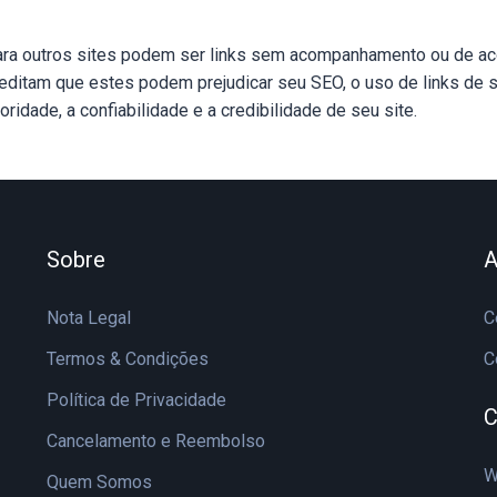
 para outros sites podem ser links sem acompanhamento ou de 
editam que estes podem prejudicar seu SEO, o uso de links de s
ridade, a confiabilidade e a credibilidade de seu site.
Sobre
A
Nota Legal
C
Termos & Condições
C
Política de Privacidade
C
Cancelamento e Reembolso
W
Quem Somos