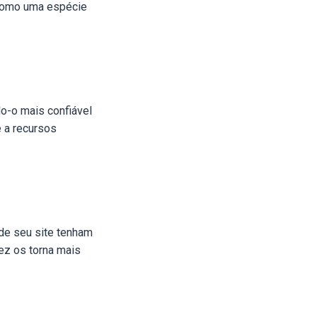
 como uma espécie
o-o mais confiável
e a recursos
 de seu site tenham
ez os torna mais