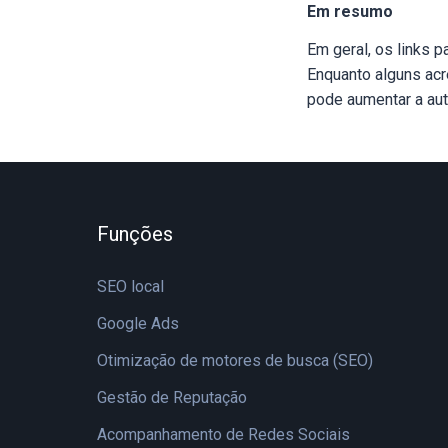
Em resumo
Em geral, os links
Enquanto alguns acr
pode aumentar a auto
Funções
SEO local
Google Ads
Otimização de motores de busca (SEO)
Gestão de Reputação
Acompanhamento de Redes Sociais