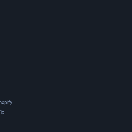
hopify
ix