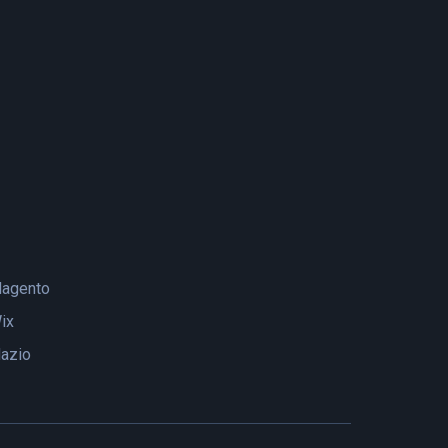
agento
ix
lazio