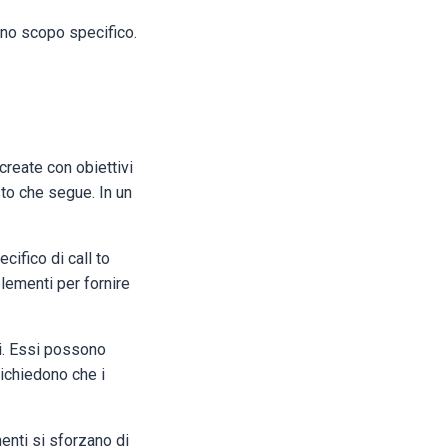
no scopo specifico.
reate con obiettivi
sto che segue. In un
cifico di call to
elementi per fornire
ri. Essi possono
ichiedono che i
enti si sforzano di