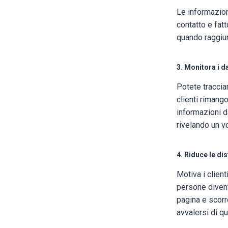
Le informazion
contatto e fat
quando raggiun
3. Monitora i da
Potete tracciar
clienti rimang
informazioni da
rivelando un v
4. Riduce le di
Motiva i client
persone diventi
pagina e scorr
avvalersi di q