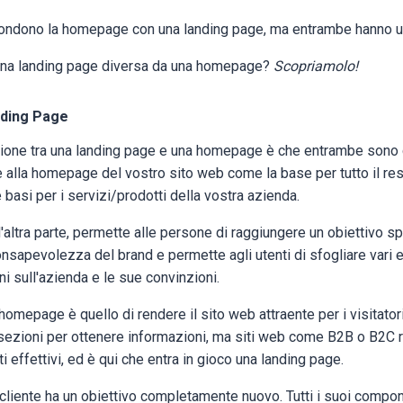
ondono la homepage con una landing page, ma entrambe hanno u
una landing page diversa da una homepage?
Scopriamolo!
ding Page
nzione tra una landing page e una homepage è che entrambe sono c
e alla homepage del vostro sito web come la base per tutto il re
 basi per i servizi/prodotti della vostra azienda.
altra parte, permette alle persone di raggiungere un obiettivo spe
consapevolezza del brand e permette agli utenti di sfogliare vari 
i sull'azienda e le sue convinzioni.
homepage è quello di rendere il sito web attraente per i visitato
 sezioni per ottenere informazioni, ma siti web come B2B o B2C r
nti effettivi, ed è qui che entra in gioco una landing page.
cliente ha un obiettivo completamente nuovo. Tutti i suoi compon