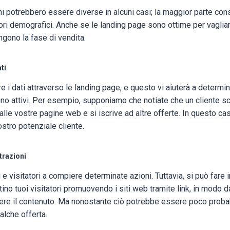
i potrebbero essere diverse in alcuni casi; la maggior parte consi
tori demografici. Anche se le landing page sono ottime per vaglia
gono la fase di vendita.
ti
e i dati attraverso le landing page, e questo vi aiuterà a determin
ono attivi. Per esempio, supponiamo che notiate che un cliente sc
lle vostre pagine web e si iscrive ad altre offerte. In questo caso
ostro potenziale cliente.
strazioni
i e visitatori a compiere determinate azioni. Tuttavia, si può fare
no tuoi visitatori promuovendo i siti web tramite link, in modo da 
ere il contenuto. Ma nonostante ciò potrebbe essere poco probab
ualche offerta.