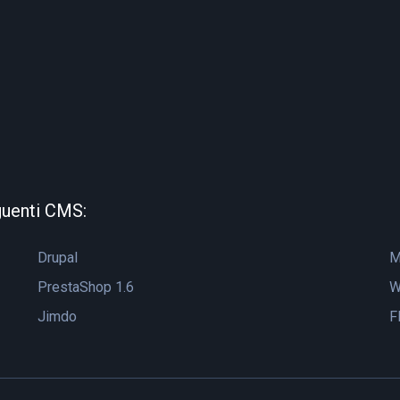
guenti CMS:
Drupal
M
PrestaShop 1.6
W
Jimdo
F