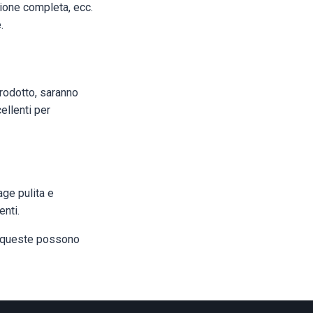
azione completa, ecc.
.
prodotto, saranno
ellenti per
age pulita e
enti.
me queste possono