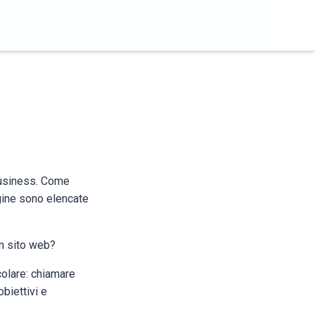
business. Come
gine sono elencate
un sito web?
colare: chiamare
obiettivi e