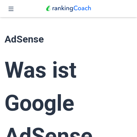
Schließen
Übersicht
AdSense
Funktionen
Preise
Was ist
Partner
Blog
Google
Deutsch
AdSense