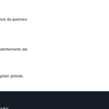
uti da qualsiasi
endentemente dal
igitale globale
iuto