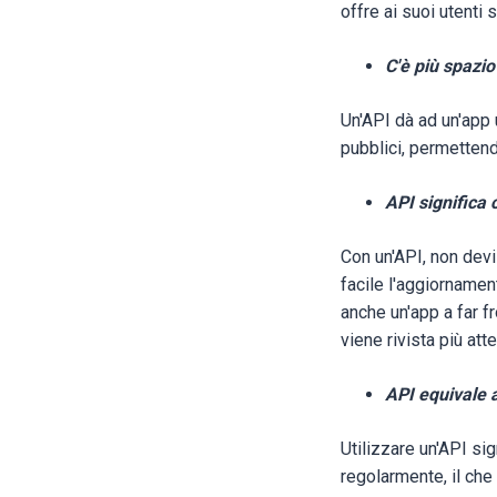
offre ai suoi utenti s
C'è più spazio
Un'API dà ad un'app u
pubblici, permettend
API significa
Con un'API, non devi
facile l'aggiornament
anche un'app a far f
viene rivista più at
API equivale a
Utilizzare un'API si
regolarmente, il che