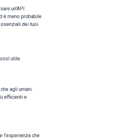
Usare un'API
ed è meno probabile
ssenziali dei tuoi
così utile.
 che agli umani.
 efficienti e
he l'esperienza che