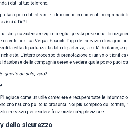
da i dati al tuo telefono.
pretano poi i dati stessi e li traducono in contenuti comprensibili
azioni è l'API.
o che può aiutarci a capire meglio questa posizione. Immaginia
 un volo per Las Vegas. Scarichi l'app del servizio di viaggio onl
i la città di partenza, la data di partenza, la città di ritorno, e qu
 richiesta. L'intero processo di prenotazione di un volo significa 
 al database della compagnia aerea e vedere quale posto puoi o
tto questo da solo, vero?
e!
API agisce come un utile cameriere e recupera tutte le informazion
ione che hai, che poi te le presenta. Nel più semplice dei termini, 
 dati necessari per rendere funzionale un'applicazione.
y della sicurezza