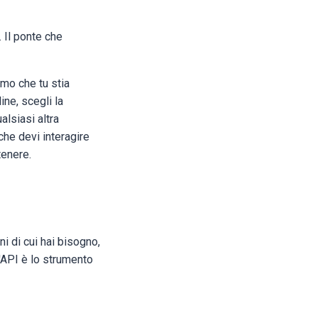
. Il ponte che
mo che tu stia
ine, scegli la
alsiasi altra
che devi interagire
ttenere.
i di cui hai bisogno,
l'API è lo strumento