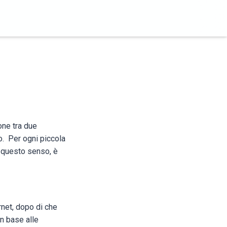
one tra due
ro. Per ogni piccola
n questo senso, è
rnet, dopo di che
in base alle