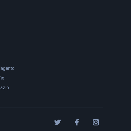
agento
ix
lazio