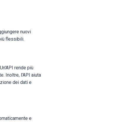
aggiungere nuovi
ù flessibili.
 Un'API rende più
. Inoltre, l'API aiuta
zione dei dati e
utomaticamente e