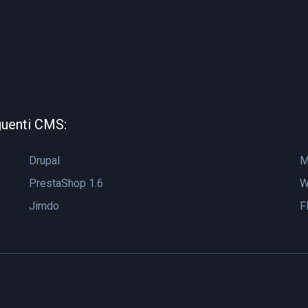
guenti CMS:
Drupal
M
PrestaShop 1.6
W
Jimdo
F