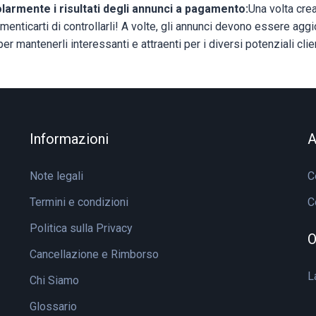
armente i risultati degli annunci a pagamento:
Una volta crea
menticarti di controllarli! A volte, gli annunci devono essere aggio
r mantenerli interessanti e attraenti per i diversi potenziali clien
Informazioni
A
Note legali
C
Termini e condizioni
C
Politica sulla Privacy
O
Cancellazione e Rimborso
L
Chi Siamo
Glossario