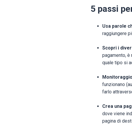
5 passi pe
Usa parole ch
raggiungere più
Scopri i dive
pagamento, è n
quale tipo si a
Monitoraggio 
funzionano (au
farlo attravers
Crea una pagi
dove viene ind
pagina di dest