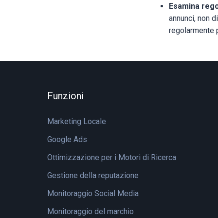
Esamina regol
annunci, non di
regolarmente pe
Funzioni
Marketing Locale
Google Ads
Ottimizzazione per i Motori di Ricerca
Gestione della reputazione
Monitoraggio Social Media
Monitoraggio del marchio