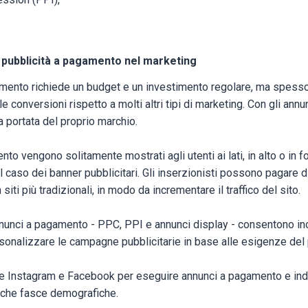
 pubblicità a pagamento nel marketing
amento richiede un budget e un investimento regolare, ma spess
le conversioni rispetto a molti altri tipi di marketing. Con gli an
a portata del proprio marchio.
to vengono solitamente mostrati agli utenti ai lati, in alto o in 
caso dei banner pubblicitari. Gli inserzionisti possono pagare di 
 siti più tradizionali, in modo da incrementare il traffico del sito.
nnunci a pagamento - PPC, PPI e annunci display - consentono inol
sonalizzare le campagne pubblicitarie in base alle esigenze del 
are Instagram e Facebook per eseguire annunci a pagamento e indi
fiche fasce demografiche.