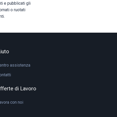
ti e pubblicati gli
rnati o ruotati
ti.
iuto
entro assistenza
ontatti
fferte di Lavoro
avora con noi