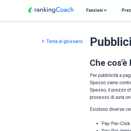
Funzioni
Pre
Pubblic
Torna al glossario
Che cos'è 
Per pubblicità a pag
Spesso viene contrap
Spesso, il prezzo ch
processo di asta onl
Esistono diverse ca
Pay-Per-Click
Pay-Per-Impre