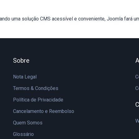
rando uma solução CMS acessível e conveniente, Joomla fará u
Sobre
A
Nota Legal
C
Termos & Condições
C
Política de Privacidade
C
Cancelamento e Reembolso
W
Quem Somos
Glossário