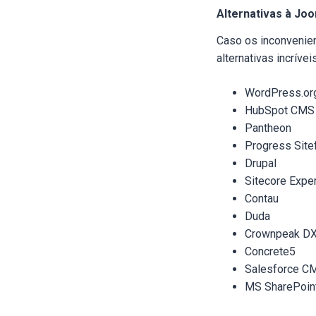
Alternativas à Jo
Caso os inconvenien
alternativas incríve
WordPress.or
HubSpot CMS
Pantheon
Progress Sitef
Drupal
Sitecore Expe
Contau
Duda
Crownpeak D
Concrete5
Salesforce C
MS SharePoin