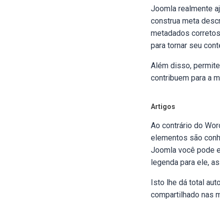
Joomla realmente aj
construa meta descr
metadados corretos
para tornar seu co
Além disso, permit
contribuem para a m
Artigos
Ao contrário do Wor
elementos são conhe
Joomla você pode es
legenda para ele, a
Isto lhe dá total a
compartilhado nas m