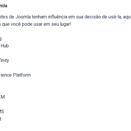
omla
tes de Joomla tenham influência em sua decisão de usá-la, aqu
is que você pode usar em seu lugar!
g
 Hub
inity
rience Platform
XM
MS
t