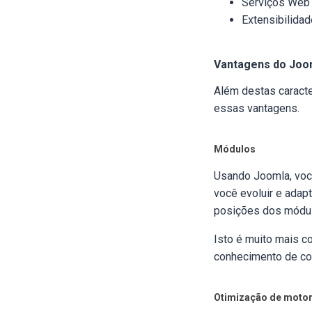
Serviços Web
Extensibilida
Vantagens do Joo
Além destas caract
essas vantagens.
Módulos
Usando Joomla, você
você evoluir e adap
posições dos módul
Isto é muito mais c
conhecimento de cod
Otimização de motor