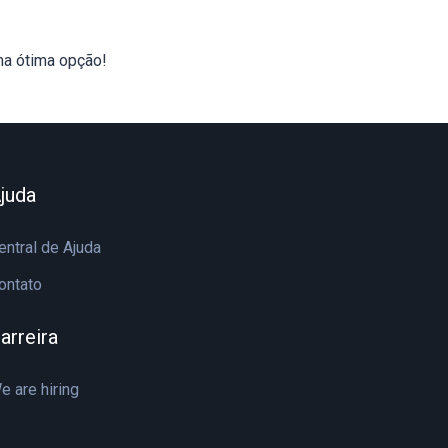
ma ótima opção!
juda
entral de Ajuda
ontato
arreira
e are hiring