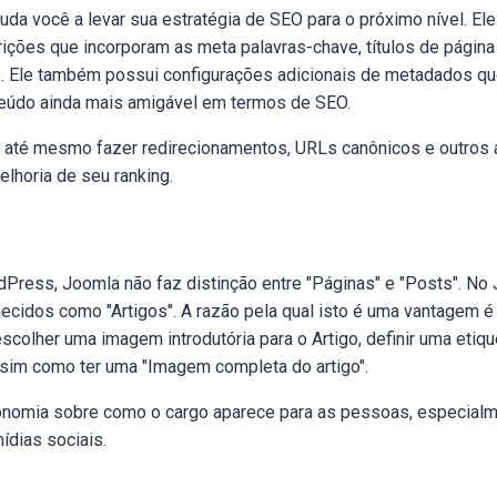
uda você a levar sua estratégia de SEO para o próximo nível. El
ições que incorporam as meta palavras-chave, títulos de página
. Ele também possui configurações adicionais de metadados qu
nteúdo ainda mais amigável em termos de SEO.
e até mesmo fazer redirecionamentos, URLs canônicos e outros
elhoria de seu ranking.
dPress, Joomla não faz distinção entre "Páginas" e "Posts". No
cidos como "Artigos". A razão pela qual isto é uma vantagem é
colher uma imagem introdutória para o Artigo, definir uma etiqu
ssim como ter uma "Imagem completa do artigo".
utonomia sobre como o cargo aparece para as pessoas, especial
ídias sociais.