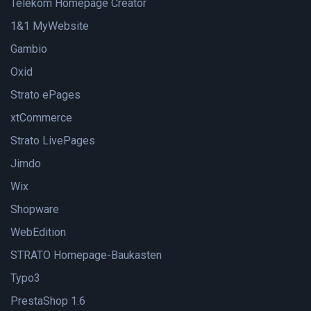
Telekom Homepage Creator
1&1 MyWebsite
Gambio
Oxid
Strato ePages
xtCommerce
Strato LivePages
Jimdo
Wix
Shopware
WebEdition
STRATO Homepage-Baukasten
Typo3
PrestaShop 1.6