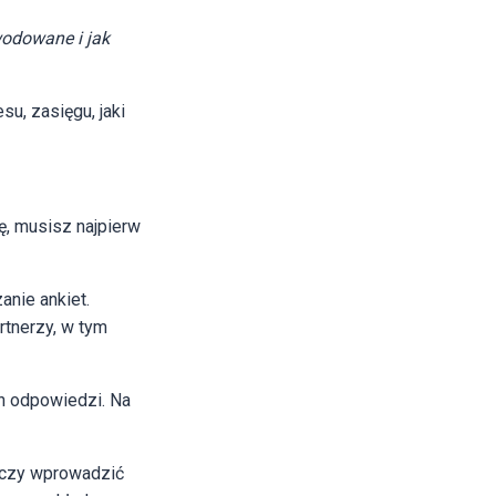
wodowane i jak
, zasięgu, jaki
ę, musisz najpierw
anie ankiet.
rtnerzy, w tym
h odpowiedzi. Na
arczy wprowadzić