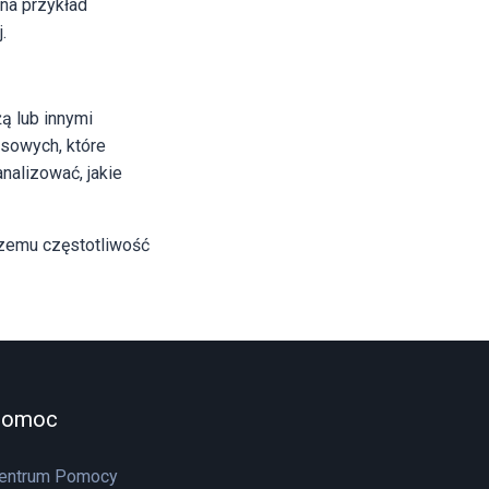
 na przykład
.
ą lub innymi
esowych, które
nalizować, jakie
 czemu częstotliwość
Pomoc
entrum Pomocy