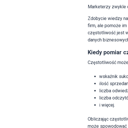
Marketerzy zwykle d
Zdobycie wiedzy na
firm, ale pomoże im
częstotliwość jest
danych biznesowyc
Kiedy pomiar c
Częstotliwość może 
wskaźnik sukc
ilość sprzeda
liczba odwiedz
liczba odczyt
i więcej.
Obliczając częstotl
może spowodować w