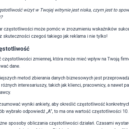
ęstotliwość wizyt w Twojej witrynie jest niska, czym jest to spo
ć?
r częstotliwości może pomóc w zrozumieniu wskaźników sukcesu
skuteczności czegoś takiego jak reklama i nie tylko!
ęstotliwość
ć częstotliwości zmiennej, która może mieć wpływ na Twoją firm
ować dane.
iejszych metod zbierania danych biznesowych jest przeprowadz
żnych interesariuszy, takich jak klienci, pracownicy, a nawet pa
tawcy.
sumować wyniki ankiety, aby określić częstotliwość konkretnyc
osób wybrało odpowiedź „A”, to ma ona wartość częstotliwości 10.
óżne sposoby obliczania częstotliwości działań. Czasami wyst