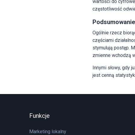
wartości do cyfrowe
częstotliwość odwied
Podsumowanie
Ogólnie rzecz biorą
częściami działalno
stymulują postęp. M
zmienne wchodzą w
Innymi słowy, gdy j
jest cenną statysty
Funkcje
Marketing lokalny