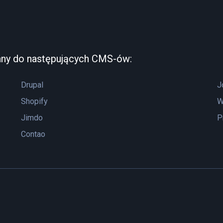
any do następujących CMS-ów:
Drupal
J
Shopify
W
Jimdo
P
Contao