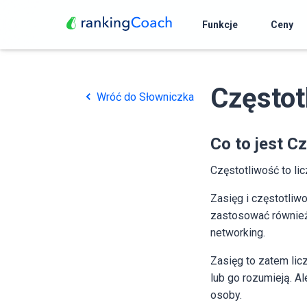
Funkcje
Ceny
Częstot
Wróć do Słowniczka
Co to jest C
Częstotliwość to li
Zasięg i częstotli
zastosować również 
networking.
Zasięg to zatem li
lub go rozumieją. A
osoby.