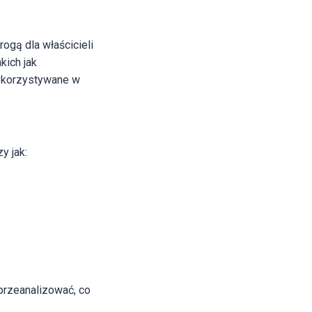
gą dla właścicieli
kich jak
wykorzystywane w
y jak:
 przeanalizować, co