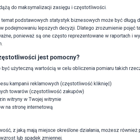
ążą do maksymalizacji zasięgu i częstotliwości.
 temat podstawowych statystyk biznesowych może być długą dro
 w podejmowaniu lepszych decyzji. Dlatego zrozumienie pojęć ta
 ważne, ponieważ są one często reprezentowane w raportach i 
h.
zęstotliwości jest pomocny?
być użyteczną wartością w celu obliczenia pomiaru takich rzecz
esu kampanii reklamowych (częstotliwość kliknięć)
nych towarów (częstotliwość zakupów)
in witryny w Twojej witrynie
ów na stronę internetową
iwość, z jaką mają miejsce określone działania, możesz również
zrost lub spadek zmiennej.