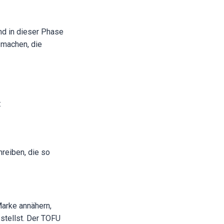
d in dieser Phase
u machen, die
:
hreiben, die so
Marke annähern,
stellst. Der TOFU