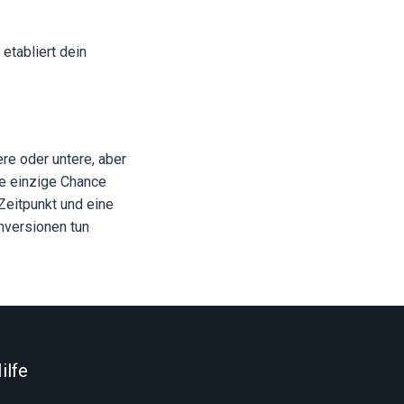
etabliert dein
re oder untere, aber
ne einzige Chance
eitpunkt und eine
nversionen tun
ilfe