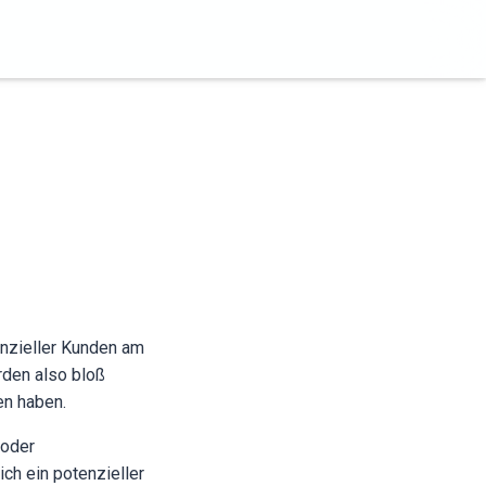
enzieller Kunden am
rden also bloß
en haben.
 oder
ch ein potenzieller