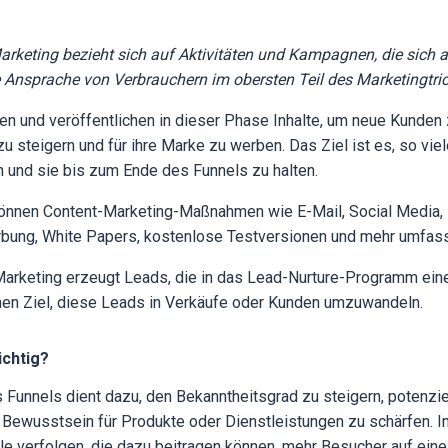
arketing bezieht sich auf Aktivitäten und Kampagnen, die sich a
 Ansprache von Verbrauchern im obersten Teil des Marketingtric
len und veröffentlichen in dieser Phase Inhalte, um neue Kunden
u steigern und für ihre Marke zu werben. Das Ziel ist es, so vi
n und sie bis zum Ende des Funnels zu halten.
können Content-Marketing-Maßnahmen wie E-Mail, Social Media, 
erbung, White Papers, kostenlose Testversionen und mehr umfas
arketing erzeugt Leads, die in das Lead-Nurture-Programm eine
hen Ziel, diese Leads in Verkäufe oder Kunden umzuwandeln.
chtig?
s Funnels dient dazu, den Bekanntheitsgrad zu steigern, potenzi
 Bewusstsein für Produkte oder Dienstleistungen zu schärfen. I
e verfolgen, die dazu beitragen können, mehr Besucher auf ein