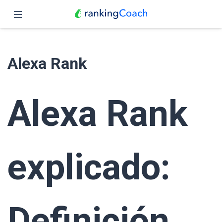
Cerrar
Inicio
Alexa Rank
Funciones
Precio
Alexa Rank
Revendedores
Blog
explicado:
Español
Definición,