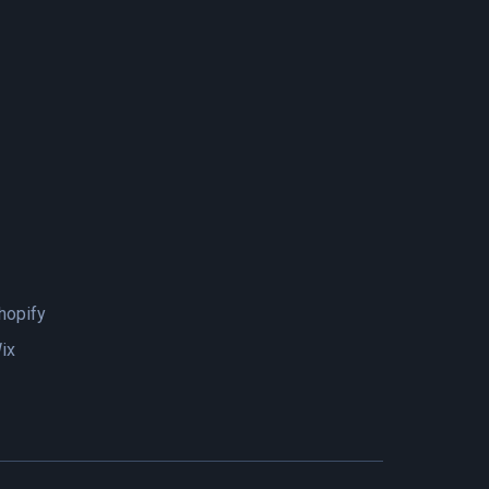
hopify
ix