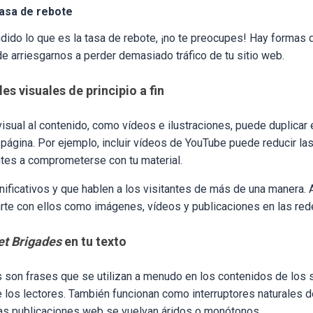
asa de rebote
dido lo que es la tasa de rebote, ¡no te preocupes! Hay formas d
de arriesgarnos a perder demasiado tráfico de tu sitio web.
es visuales de principio a fin
visual al contenido, como vídeos e ilustraciones, puede duplicar
página. Por ejemplo, incluir vídeos de YouTube puede reducir la
ntes a comprometerse con tu material.
nificativos y que hablen a los visitantes de más de una manera.
te con ellos como imágenes, vídeos y publicaciones en las red
t Brigades
en tu texto
 son frases que se utilizan a menudo en los contenidos de los 
e los lectores. También funcionan como interruptores naturales d
 las publicaciones web se vuelvan áridos o monótonos.