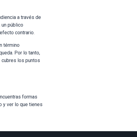
udiencia a través de
a un público
efecto contrario.
n término
ueda. Por lo tanto,
e cubres los puntos
 encuentras formas
o y ver lo que tienes