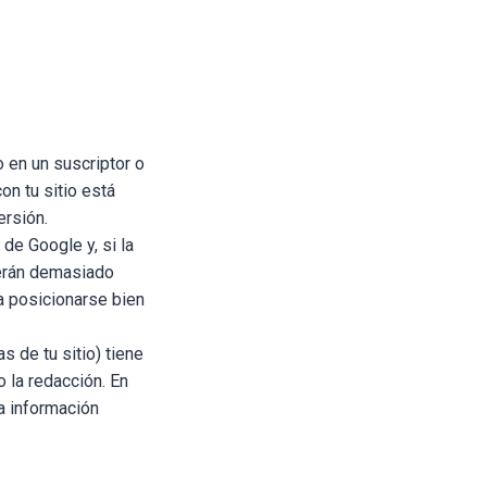
do en un suscriptor o
on tu sitio está
ersión.
de Google y, si la
serán demasiado
a posicionarse bien
s de tu sitio) tiene
o la redacción. En
a información