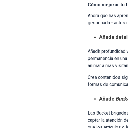
Cómo mejorar tu t
Ahora que has apren
gestionarla - antes 
Añade detall
Añadir profundidad 
permanencia en una 
animar a más visita
Crea contenidos sig
formas de comunicar
Añade
Bucke
Las Bucket brigades
captar la atención d
que los artículos o