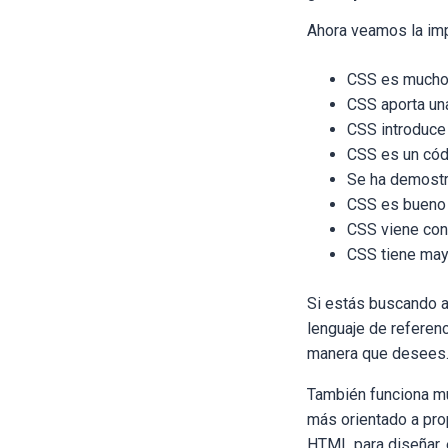
Ahora veamos la imp
CSS es mucho m
CSS aporta un
CSS introduce
CSS es un códi
Se ha demostr
CSS es bueno 
CSS viene con 
CSS tiene mayo
Si estás buscando a
lenguaje de referenc
manera que desees
También funciona mu
más orientado a prop
HTML para diseñar, 