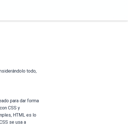
onsiderándolo todo,
eado para dar forma
 con CSS y
imples, HTML es lo
 CSS se usa a