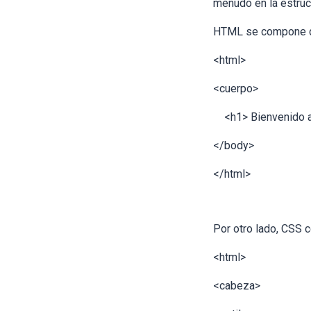
menudo en la estruc
HTML se compone de 
<html>
<cuerpo>
<h1> Bienvenido a 
</body>
</html>
Por otro lado, CSS 
<html>
<cabeza>