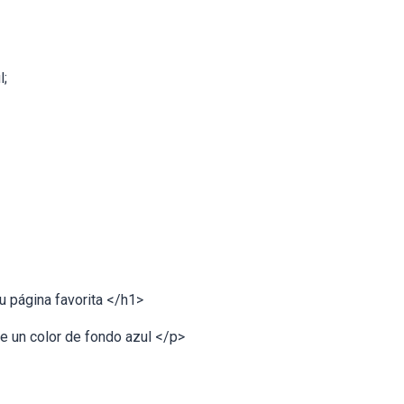
l;
u página favorita </h1>
ne un color de fondo azul </p>