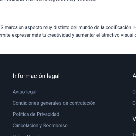
SS marca un aspecto muy distinto del mundo de la codificación
rmite expresar más tu creatividad y aumentar el atractivo visual d
Información legal
A
Aviso legal
C
Condiciones generales de contratación
C
Política de Privacidad
V
Cancelación y Reembolso
T