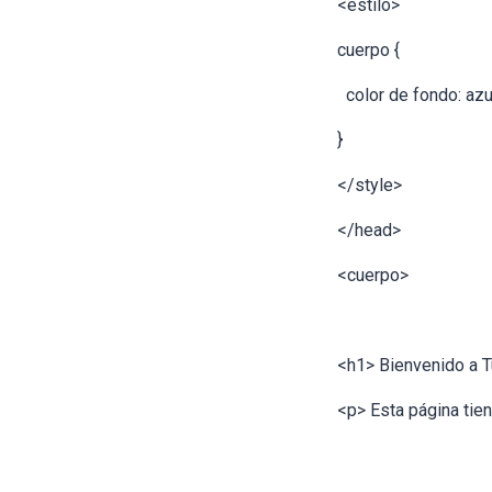
<estilo>
cuerpo {
color de fondo: azu
}
</style>
</head>
<cuerpo>
<h1> Bienvenido a T
<p> Esta página tie