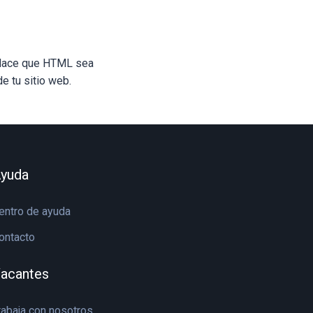
. Hace que HTML sea
e tu sitio web.
yuda
entro de ayuda
ontacto
acantes
rabaja con nosotros