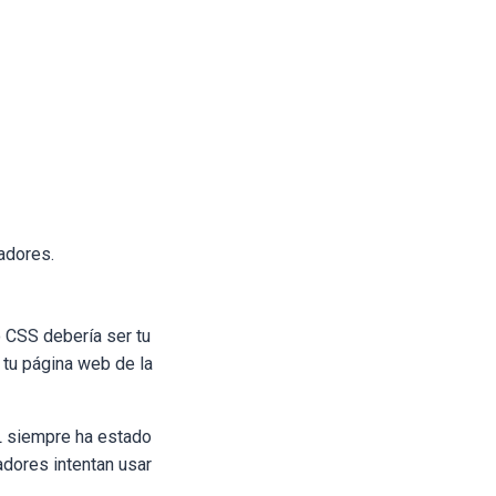
adores.
o CSS debería ser tu
r tu página web de la
ML siempre ha estado
adores intentan usar