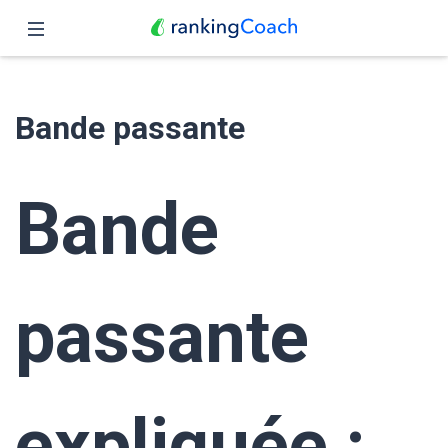
Fermer
Accueil
Bande passante
Fonctionnalités
Tarifs
Bande
Partenaires
Blog
passante
Français
expliquée :