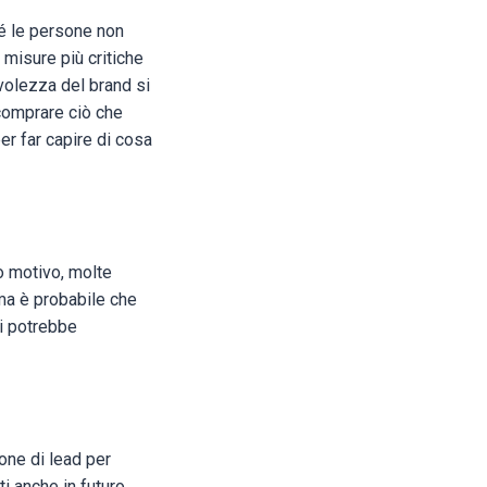
é le persone non
misure più critiche
volezza del brand si
 comprare ciò che
er far capire di cosa
o motivo, molte
ma è probabile che
si potrebbe
one di lead per
i anche in futuro.