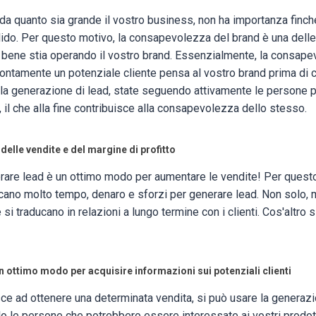
a quanto sia grande il vostro business, non ha importanza finch
ido. Per questo motivo, la consapevolezza del brand è una delle 
 bene stia operando il vostro brand. Essenzialmente, la consape
rontamente un potenziale cliente pensa al vostro brand prima di
lla generazione di lead, state seguendo attivamente le persone p
d, il che alla fine contribuisce alla consapevolezza dello stesso.
elle vendite e del margine di profitto
nerare lead è un ottimo modo per aumentare le vendite! Per quest
cano molto tempo, denaro e sforzi per generare lead. Non solo, 
 si traducano in relazioni a lungo termine con i clienti. Cos'altro 
 ottimo modo per acquisire informazioni sui potenziali clienti
ce ad ottenere una determinata vendita, si può usare la generazi
lo le persone che potrebbero essere interessate ai vostri prodott