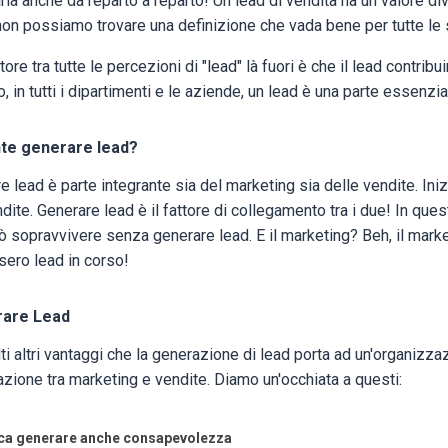
ria anche da reparto a reparto! Un lead di vendita ha un valore di
non possiamo trovare una definizione che vada bene per tutte le 
tore tra tutte le percezioni di "lead" là fuori è che il lead contrib
, in tutti i dipartimenti e le aziende, un lead è una parte essenzi
te generare lead?
e lead è parte integrante sia del marketing sia delle vendite. Ini
ndite. Generare lead è il fattore di collegamento tra i due! In q
uò sopravvivere senza generare lead. E il marketing? Beh, il mar
sero lead in corso!
rare Lead
ti altri vantaggi che la generazione di lead porta ad un'organizzaz
zione tra marketing e vendite. Diamo un'occhiata a questi:
ica generare anche consapevolezza