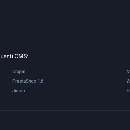
guenti CMS:
Drupal
M
PrestaShop 1.6
W
Jimdo
F