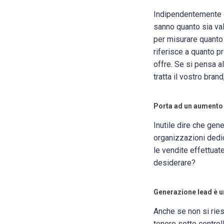
Indipendentemente d
sanno quanto sia val
per misurare quanto
riferisce a quanto p
offre. Se si pensa a
tratta il vostro bran
Porta ad un aumento d
Inutile dire che ge
organizzazioni dedi
le vendite effettuate
desiderare?
Generazione lead è un
Anche se non si ries
tenere sotto control