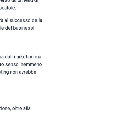
verso da un lead di
scatole.
uirà al successo della
ale del business!
zia dal marketing ma
uesto senso, nemmeno
keting non avrebbe
ione, oltre alla