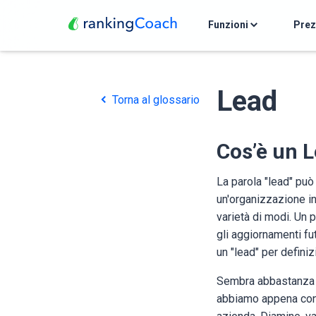
Funzioni
Pre
Lead
Torna al glossario
Cos’è un 
La parola "lead" può
un'organizzazione i
varietà di modi. Un 
gli aggiornamenti fu
un "lead" per defini
Sembra abbastanza se
abbiamo appena cond