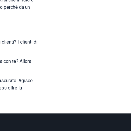
no perché da un
lienti? I clienti di
a con te? Allora
rascurato. Agisce
ess oltre la