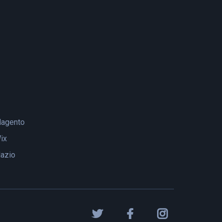
agento
ix
lazio