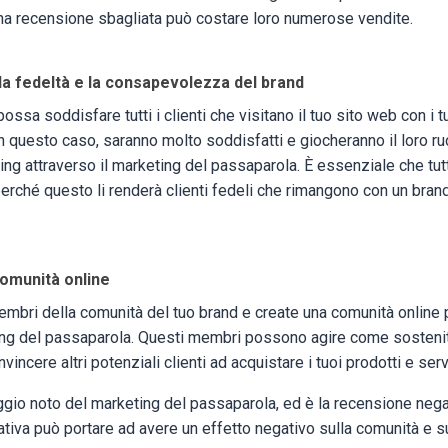
una recensione sbagliata può costare loro numerose vendite.
 la fedeltà e la consapevolezza del brand
sa soddisfare tutti i clienti che visitano il tuo sito web con i tu
In questo caso, saranno molto soddisfatti e giocheranno il loro ruo
ing attraverso il marketing del passaparola. È essenziale che tutti
 perché questo li renderà clienti fedeli che rimangono con un bran
comunità online
membri della comunità del tuo brand e create una comunità online 
ting del passaparola. Questi membri possono agire come sostenit
incere altri potenziali clienti ad acquistare i tuoi prodotti e serv
gio noto del marketing del passaparola, ed è la recensione negat
iva può portare ad avere un effetto negativo sulla comunità e su