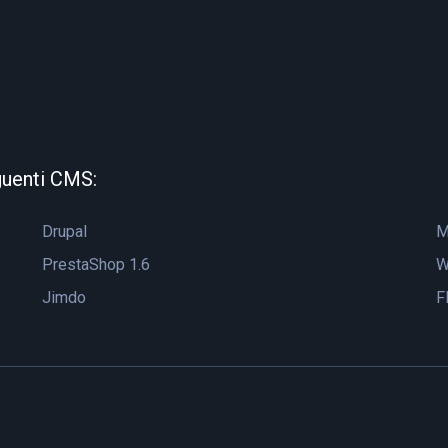
guenti CMS:
Drupal
M
PrestaShop 1.6
W
Jimdo
F