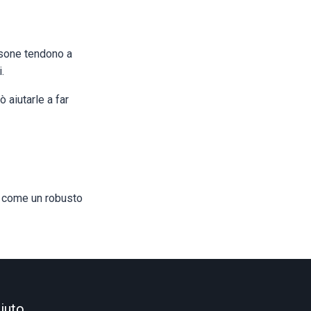
rsone tendono a
i.
aiutarle a far
to come un robusto
iuto