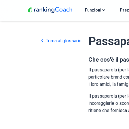
Funzioni
Pre
Passapa
Torna al glossario
Che cos'è il pa
Il passaparola (per l
particolare brand co
i loro amici, la fami
Il passaparola (per
incoraggiarle o scora
ritiene che fornisca 