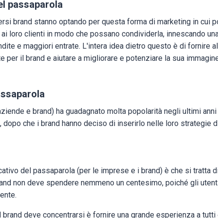
el passaparola
versi brand stanno optando per questa forma di marketing in cui p
ai loro clienti in modo che possano condividerla, innescando una
dite e maggiori entrate. L'intera idea dietro questo è di fornire 
nte per il brand e aiutare a migliorare e potenziare la sua immagin
assaparola
aziende e brand) ha guadagnato molta popolarità negli ultimi anni
, dopo che i brand hanno deciso di inserirlo nelle loro strategie d
ativo del passaparola (per le imprese e i brand) è che si tratta di
 brand non deve spendere nemmeno un centesimo, poiché gli utenti
ente.
il brand deve concentrarsi è fornire una grande esperienza a tutti