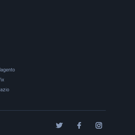
agento
ix
lazio