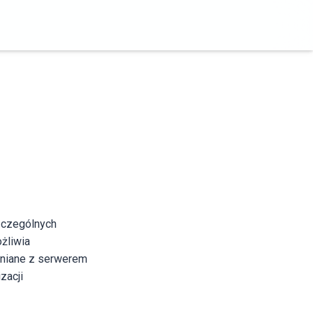
zczególnych
żliwia
ieniane z serwerem
zacji