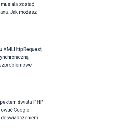
e musiała zostać
owana. Jak możesz
ktu XMLHttpRequest,
synchroniczną
h bezproblemowe
spektem świata PHP.
grować Google
ym doświadczeniem