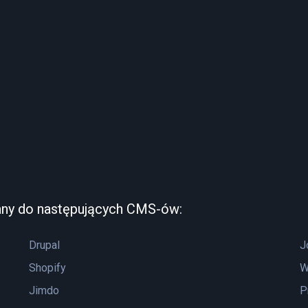
any do następujących CMS-ów:
Drupal
J
Shopify
W
Jimdo
P