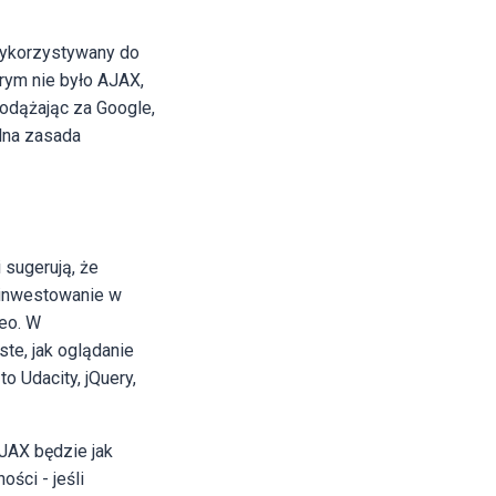
wykorzystywany do
órym nie było AJAX,
Podążając za Google,
alna zasada
 sugerują, że
 inwestowanie w
eo. W
te, jak oglądanie
o Udacity, jQuery,
JAX będzie jak
ści - jeśli