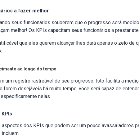
nários a fazer melhor
uando seus funcionários souberem que o progresso será medido n
açam melhor! Os KPIs capacitam seus funcionários a prestar at
ntificável que eles querem alcançar lhes dará apenas o zelo de 
s.
cimento ao longo do tempo
m um registro rastreável de seu progresso. Isto facilita a med
o forem desejáveis há muito tempo, você será capaz de entende
r especificamente nelas.
 KPIs
tos aspectos dos KPIs que podem ser um pouco avassaladores p
 incluem: