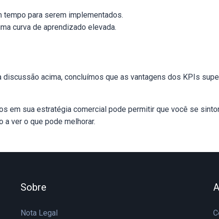
m tempo para serem implementados.
ma curva de aprendizado elevada.
discussão acima, concluímos que as vantagens dos KPIs sup
os em sua estratégia comercial pode permitir que você se sint
o a ver o que pode melhorar.
Sobre
A
Nota Legal
C