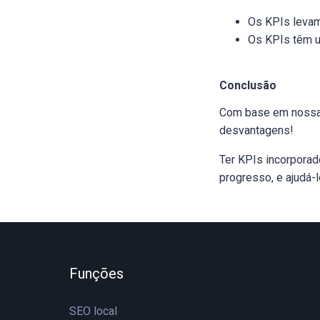
Os KPIs leva
Os KPIs têm u
Conclusão
Com base em nossa 
desvantagens!
Ter KPIs incorporad
progresso, e ajudá-l
Funções
SEO local