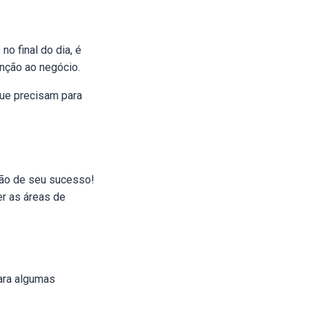
o final do dia, é
enção ao negócio.
que precisam para
ição de seu sucesso!
r as áreas de
ara algumas