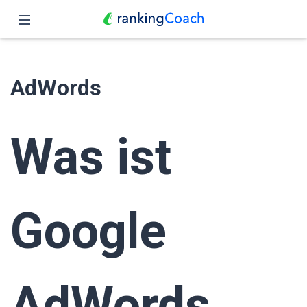
Schließen
Übersicht
AdWords
Funktionen
Preise
Was ist
Partner
Blog
Google
Deutsch
AdWords