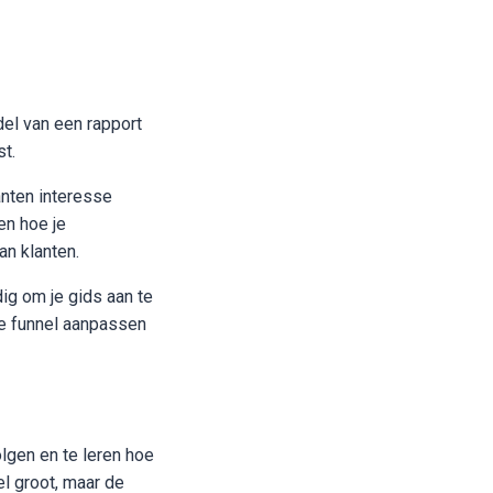
el van een rapport
st.
anten interesse
en hoe je
n klanten.
dig om je gids aan te
e funnel aanpassen
olgen en te leren hoe
l groot, maar de