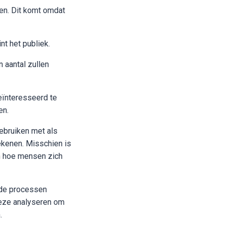
en. Dit komt omdat
t het publiek.
 aantal zullen
geïnteresseerd te
en.
gebruiken met als
ekenen. Misschien is
en hoe mensen zich
nde processen
deze analyseren om
n.