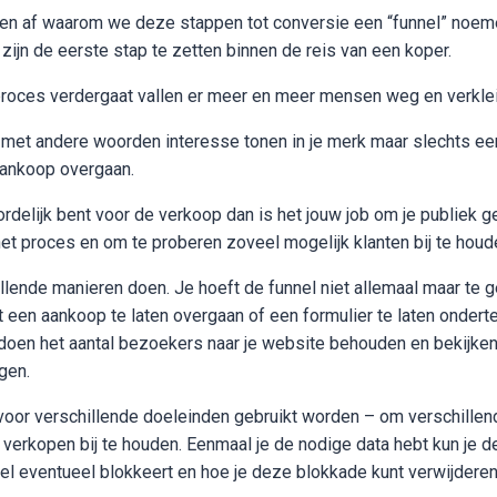
ien af waarom we deze stappen tot conversie een “funnel” noem
zijn de eerste stap te zetten binnen de reis van een koper.
roces verdergaat vallen er meer en meer mensen weg en verklein
met andere woorden interesse tonen in je merk maar slechts een
 aankoop overgaan.
rdelijk bent voor de verkoop dan is het jouw job om je publiek 
t proces en om te proberen zoveel mogelijk klanten bij te houd
illende manieren doen. Je hoeft de funnel niet allemaal maar te 
 een aankoop te laten overgaan of een formulier te laten ondert
l doen het aantal bezoekers naar je website behouden en bekijk
gen.
voor verschillende doeleinden gebruikt worden – om verschille
 verkopen bij te houden. Eenmaal je de nodige data hebt kun je 
nel eventueel blokkeert en hoe je deze blokkade kunt verwijdere