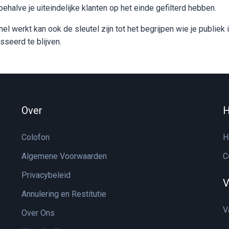
behalve je uiteindelijke klanten op het einde gefilterd hebben.
el werkt kan ook de sleutel zijn tot het begrijpen wie je publiek
seerd te blijven.
Over
H
Colofon
H
Algemene Voorwaarden
C
Privacybeleid
V
Annulering en Restitutie
V
Over Ons