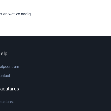
 is en wat ze nodig
elp
elpcentrum
ontact
acatures
acatures