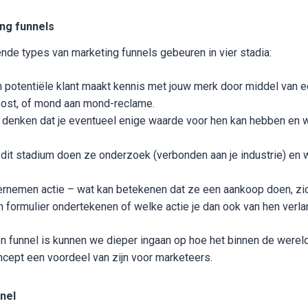
ng funnels
e types van marketing funnels gebeuren in vier stadia:
n potentiële klant maakt kennis met jouw merk door middel van e
post, of mond aan mond-reclame.
e denken dat je eventueel enige waarde voor hen kan hebben en 
n dit stadium doen ze onderzoek (verbonden aan je industrie) en w
ernemen actie – wat kan betekenen dat ze een aankoop doen, zi
 formulier ondertekenen of welke actie je dan ook van hen verla
 funnel is kunnen we dieper ingaan op hoe het binnen de werel
ncept een voordeel van zijn voor marketeers.
nel