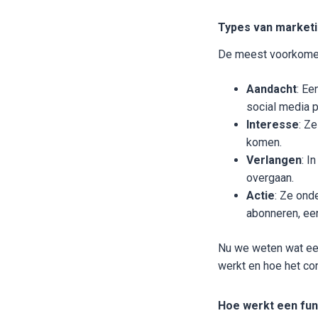
Types van marketi
De meest voorkomend
Aandacht
: Ee
social media 
Interesse
: Z
komen.
Verlangen
: I
overgaan.
Actie
: Ze ond
abonneren, een
Nu we weten wat een
werkt en hoe het co
Hoe werkt een fun