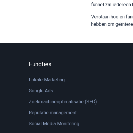
funnel zal iedereen 
Verstaan hoe en funn
hebben om geïnteres
Functies
Lokale Marketing
Google Ads
Zoekmachineoptimalisatie (SEO)
Reputatie management
Social Media Monitoring