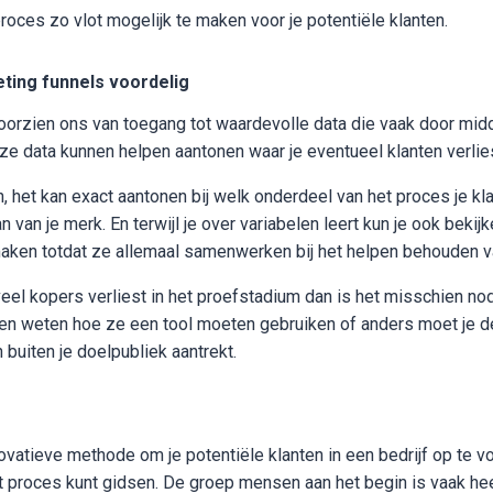
roces zo vlot mogelijk te maken voor je potentiële klanten.
ting funnels voordelig
oorzien ons van toegang tot waardevolle data die vaak door midd
e data kunnen helpen aantonen waar je eventueel klanten verlie
 het kan exact aantonen bij welk onderdeel van het proces je kl
 van je merk. En terwijl je over variabelen leert kun je ook bekijk
ken totdat ze allemaal samenwerken bij het helpen behouden va
veel kopers verliest in het proefstadium dan is het misschien no
n weten hoe ze een tool moeten gebruiken of anders moet je d
buiten je doelpubliek aantrekt.
ovatieve methode om je potentiële klanten in een bedrijf op te v
et proces kunt gidsen. De groep mensen aan het begin is vaak hee